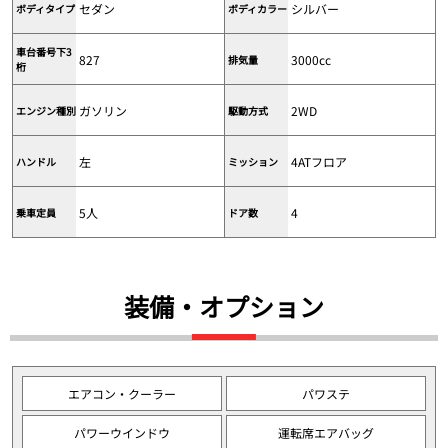
セダン
シルバー
ボディタイプ
ボディカラー
車台番号下3
827
3000cc
排気量
桁
ガソリン
2WD
エンジン種別
駆動方式
左
4ATフロア
ハンドル
ミッション
5人
4
乗車定員
ドア数
装備・オプション
エアコン・クーラー
パワステ
パワーウインドウ
運転席エアバッグ