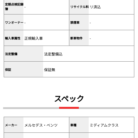
定期点検記録
-
リ済込
リサイクル料
簿
-
-
ワンオーナー
禁煙車
正規輸入車
-
輸入車属性
新車物件
法定整備込
法定整備
保証無
保証
スペック
メルセデス・ベンツ
ミディアムクラス
メーカー
車種