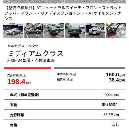
【整備点検項目】ATニュートラルスイッチ・フロントストラット
アッパーマウント・リアディスクジョイント・ATオイルメンテナ
ンス
メルセデス・ベンツ
ミディアムクラス
300E-24整備・点検済車両
車両価格
(税込)
160.0
支払総額
(税込)
万円
諸費用
(税込)
38.4
198.4
万円
万円
1992/H04
年式（初年度登録）
車検整備付
車検
33.7万km
走行距離
なし
修復